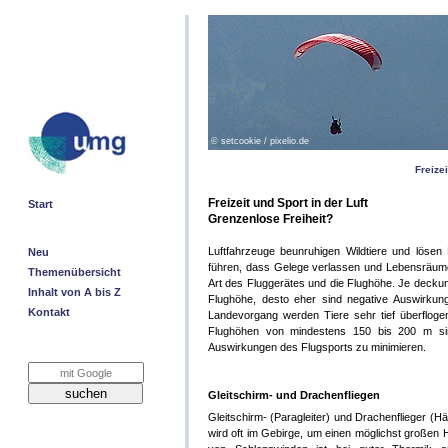
©
setcookie / pixelio.de
Freize
Freizeit und Sport in der Luft
Start
Grenzenlose Freiheit?
Luftfahrzeuge beunruhigen Wildtiere und lösen
Neu
führen, dass Gelege verlassen und Lebensräum
Themenübersicht
Art des Fluggerätes und die Flughöhe. Je decku
Inhalt von A bis Z
Flughöhe, desto eher sind negative Auswirkun
Kontakt
Landevorgang werden Tiere sehr tief überfloge
Flughöhen von mindestens 150 bis 200 m sin
Auswirkungen des Flugsports zu minimieren.
Gleitschirm- und Drachenfliegen
Gleitschirm- (Paragleiter) und Drachenflieger (Hä
wird oft im Gebirge, um einen möglichst großen 