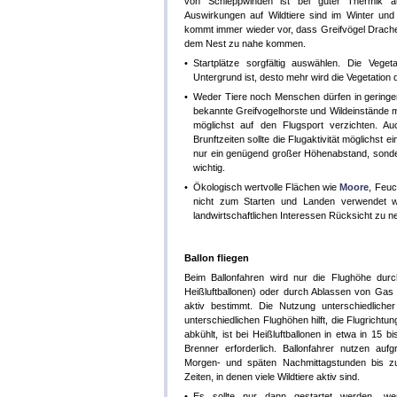
von Schleppwinden ist bei guter Thermik a
Auswirkungen auf Wildtiere sind im Winter und
kommt immer wieder vor, dass Greifvögel Drachen
dem Nest zu nahe kommen.
•
Startplätze sorgfältig auswählen. Die Veget
Untergrund ist, desto mehr wird die Vegetation d
•
Weder Tiere noch Menschen dürfen in geringe
bekannte Greifvogelhorste und Wildeinstände
möglichst auf den Flugsport verzichten. 
Brunftzeiten sollte die Flugaktivität möglichst 
nur ein genügend großer Höhenabstand, sonder
wichtig.
•
Ökologisch wertvolle Flächen wie
Moore
, Feuc
nicht zum Starten und Landen verwendet we
landwirtschaftlichen Interessen Rücksicht zu 
Ballon fliegen
Beim Ballonfahren wird nur die Flughöhe durc
Heißluftballonen) oder durch Ablassen von Gas
aktiv bestimmt. Die Nutzung unterschiedliche
unterschiedlichen Flughöhen hilft, die Flugrichtun
abkühlt, ist bei Heißluftballonen in etwa in 15 
Brenner erforderlich. Ballonfahrer nutzen auf
Morgen- und späten Nachmittagstunden bis 
Zeiten, in denen viele Wildtiere aktiv sind.
•
Es sollte nur dann gestartet werden, we