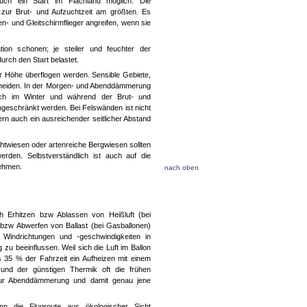
uch ein Start im Flachland möglich. Die
 zur Brut- und Aufzuchtzeit am größten. Es
- und Gleitschirmflieger angreifen, wenn sie
ation schonen; je steiler und feuchter der
urch den Start belastet.
r Höhe überflogen werden. Sensible Gebiete,
 meiden. In der Morgen- und Abenddämmerung
Auch im Winter und während der Brut- und
eingeschränkt werden. Bei Felswänden ist nicht
n auch ein ausreichender seitlicher Abstand
htwiesen oder artenreiche Bergwiesen sollten
rden. Selbstverständlich ist auch auf die
nehmen.
nach oben
h Erhitzen bzw Ablassen von Heißluft (bei
 bzw Abwerfen von Ballast (bei Gasballonen)
r Windrichtungen und -geschwindigkeiten in
g zu beeinflussen. Weil sich die Luft im Ballon
bis 35 % der Fahrzeit ein Aufheizen mit einem
grund der günstigen Thermik oft die frühen
zur Abenddämmerung und damit genau jene
nn die Flugroute aus ökologischer Sicht