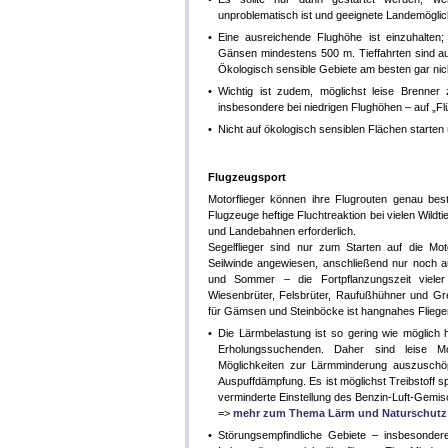
unproblematisch ist und geeignete Landemöglic
•
Eine ausreichende Flughöhe ist einzuhalten;
Gänsen mindestens 500 m. Tieffahrten sind 
Ökologisch sensible Gebiete am besten gar nich
•
Wichtig ist zudem, möglichst leise Brenn
insbesondere bei niedrigen Flughöhen – auf „F
•
Nicht auf ökologisch sensiblen Flächen starten
Flugzeugsport
Motorflieger können ihre Flugrouten genau b
Flugzeuge heftige Fluchtreaktion bei vielen Wild
und Landebahnen erforderlich.
Segelflieger sind nur zum Starten auf die Mot
Seilwinde angewiesen, anschließend nur noch a
und Sommer – die Fortpflanzungszeit vieler 
Wiesenbrüter, Felsbrüter, Raufußhühner und Gre
für Gämsen und Steinböcke ist hangnahes Fliege
•
Die Lärmbelastung ist so gering wie möglich 
Erholungssuchenden. Daher sind leise M
Möglichkeiten zur Lärmminderung auszuschöp
Auspuffdämpfung. Es ist möglichst Treibstoff s
verminderte Einstellung des Benzin-Luft-Gemis
=>
mehr zum Thema Lärm und Naturschutz
•
Störungsempfindliche Gebiete – insbesondere